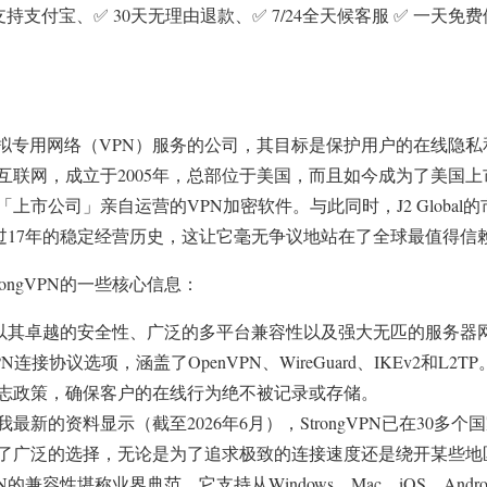
支持支付宝、✅ 30天无理由退款、✅ 7/24全天候客服 ✅ 一天免
家提供虚拟专用网络（VPN）服务的公司，其目标是保护用户的在线
联网，成立于2005年，总部位于美国，而且如今成为了美国上市公司
上市公司」亲自运营的VPN加密软件。与此同时，J2 Global
PN超过17年的稳定经营历史，这让它毫无争议地站在了全球最值得信
ongVPN的一些核心信息：
gVPN以其卓越的安全性、广泛的多平台兼容性以及强大无匹的服务
连接协议选项，涵盖了OpenVPN、WireGuard、IKEv2和L
志政策，确保客户的在线行为绝不被记录或存储。
我最新的资料显示（截至2026年6月），StrongVPN已在30多个
了广泛的选择，无论是为了追求极致的连接速度还是绕开某些地
VPN的兼容性堪称业界典范，它支持从Windows、Mac、iOS、Andr