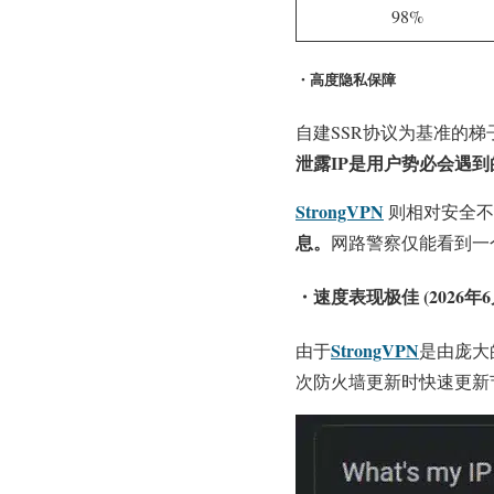
98%
・高度隐私保障
自建SSR协议为基准的梯
泄露IP是用户势必会遇
StrongVPN
则相对安全不
息。
网路警察仅能看到一
・速度表现极佳 (2026年
StrongVPN
由于
是由庞大
次防火墙更新时快速更新