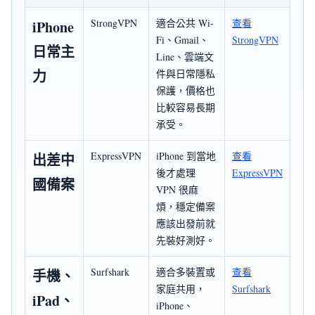
StrongVPN
適合公共 Wi-
查看
iPhone
Fi、Gmail、
StrongVPN
日常主
Line、雲端文
力
件與日常隱私
保護，價格也
比較容易長期
承受。
ExpressVPN
iPhone 到當地
查看
出差中
後才處理
ExpressVPN
國備案
VPN 很麻
煩，穩定備案
應該出發前就
先裝好測好。
Surfshark
適合多裝置或
查看
手機、
家庭共用，
Surfshark
iPad、
iPhone、