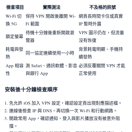
檢查項目
實際測法
不及格的訊號
Wi-Fi 切
保持 VPN 開啟後離開 Wi-
網頁長時間卡住或真實
換 5G
Fi 範圍
IP 暫時外露
待機十分鐘後重新開啟瀏
VPN 圖示仍在，但流量
鎖定螢幕
覽器
沒有恢復
耗電與發
背景耗電明顯、手機持
同一協定連續使用一小時
熱
續發熱
App 相容
測 Safari、通訊軟體、影音
必須反覆關閉 VPN 才能
性
與銀行 App
正常使用
安裝後十分鐘檢查順序
先允許 iOS 加入 VPN 設定，確認設定頁出現對應描述檔。
連線後檢查 IP 與 DNS，再切換一次 Wi-Fi 和行動網路。
開啟常用 App，確認通知、登入與影片播放沒有被意外阻
擋。