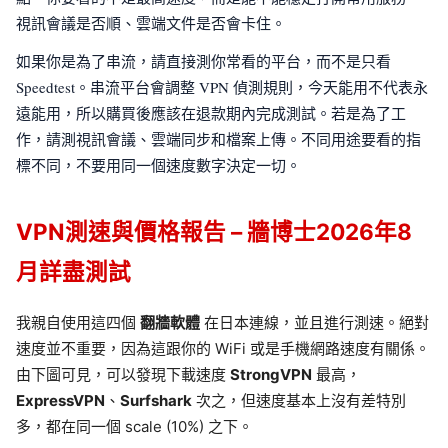
視訊會議是否順、雲端文件是否會卡住。
如果你是為了串流，請直接測你常看的平台，而不是只看
Speedtest。串流平台會調整 VPN 偵測規則，今天能用不代表永
遠能用，所以購買後應該在退款期內完成測試。若是為了工
作，請測視訊會議、雲端同步和檔案上傳。不同用途要看的指
標不同，不要用同一個速度數字決定一切。
VPN測速與價格報告 – 牆博士2026年8
月詳盡測試
我親自使用這四個
翻牆軟體
在日本連線，並且進行測速。絕對
速度並不重要，因為這跟你的 WiFi 或是手機網路速度有關係。
由下圖可見，可以發現下載速度
StrongVPN
最高，
ExpressVPN
、
Surfshark
次之，但速度基本上沒有差特別
多，都在同一個 scale (10%) 之下。