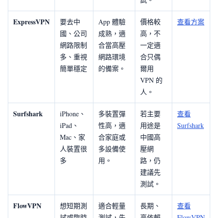
ExpressVPN
要去中
App 體驗
價格較
查看方案
國、公司
成熟，適
高，不
網路限制
合當高壓
一定適
多、重視
網路環境
合只偶
簡單穩定
的備案。
爾用
VPN 的
人。
Surfshark
iPhone、
多裝置彈
若主要
查看
iPad、
性高，適
用途是
Surfshark
Mac、家
合家庭或
中國高
人裝置很
多設備使
壓網
多
用。
路，仍
建議先
測試。
FlowVPN
想短期測
適合輕量
長期、
查看
試或臨時
測試，先
高依賴
FlowVPN