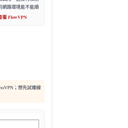
前網路環境能不能順
查看 FlowVPN
essVPN；想先試連線