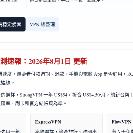
高穩定備案
VPN 總整理
實測速報：2026年8月1日 更新
只看速度，還要看付款週期、退款、手機與電腦 App 是否好用，以及
復連線。
StrongVPN 一年 US$54，折合 US$4.50/月，約新台幣 1,70
依匯率、刷卡和官方結帳頁為準。
ExpressVPN
FlowVPN
合先用一年
高階選擇，適合旅行、跨國串
有 3 天