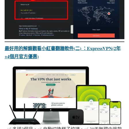
最好用的解鎖觀看小紅書翻牆軟件
(二) ：ExpressVPN(2年
+4個月官方優惠)
✅ 多送3個月、✅ 自動切換梯子協議、✅ 30天無理由退款