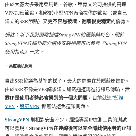
由於大廠大多采用亞馬遜、谷歌、甲骨文公司提供的高速
VPN加密節點，相較於小型VPN廠商提供的節點（或自己
更不容易被墻、翻墻後更穩定
建立的SSR節點）又
的優勢。
備註
：以下我將簡略描述StrongVPN的優勢與特色，關於
StrongVPN詳細功能介紹與安裝指南可以參考『StrongVPN
使用指南』一文。
・高度隱私保障
自建SSR協議為基準的梯子，最大的問題在於隱蔽原始IP。
泄
由於SSR不像是VPS請求建立加密通道再進行訊息傳輸，
露IP是使用者勢必會遇到的一個大問題
，目前就連”
藍燈
VPN
、
熊猫VPN
“都無法避免這類問題。
StrongVPN
則相對安全不少，經過專業IP檢測工具的測試
StrongVPN在連線後可以完全隱藏使用者的IP訊
可以發現，