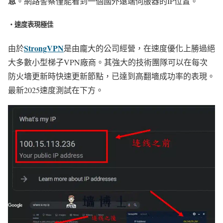
息
。網路警察僅能看到一個國外遠端伺服器的IP位置。
・速度表現極佳
StrongVPN
由於
是由龐大的公司經營，在速度優化上勝過絕
大多數小型梯子VPN廠商。其強大的技術團隊可以在每次
防火墻更新時快速更新節點，已達到高翻墻成功率的表現。
最新2025速度測試在下方。