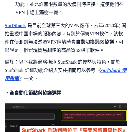
功能，並允許無限數量的設備同時連接，這使他們在
VPN市場上獨樹一幟。
SurfShark
是目前全球第三大的VPN廠商，去年(2020年) 開
始重視中國市場的服務內容。有別於傳統VPN軟件，該軟
自動切換到SS協議
件在偵測到無法透過VPN翻墻時會
，可
以說是一個實現簡易翻墻的高品質SS梯子軟件。
備註：以下我將簡略描述 SurfShark 的優勢與特色，關於
SurfShark 詳細功能介紹與安裝指南可以參考
『
SurfShark 使
用指南
』一文。
・全自動化節點與協議選擇