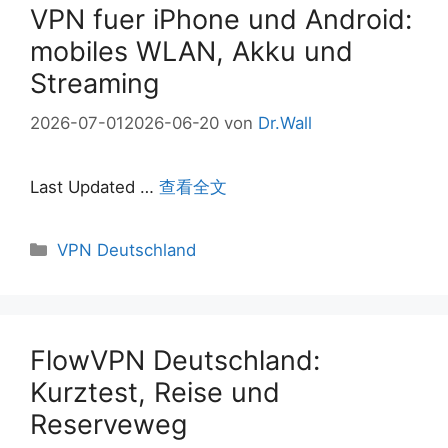
VPN fuer iPhone und Android:
mobiles WLAN, Akku und
Streaming
2026-07-01
2026-06-20
von
Dr.Wall
Last Updated …
查看全文
Kategorien
VPN Deutschland
FlowVPN Deutschland:
Kurztest, Reise und
Reserveweg