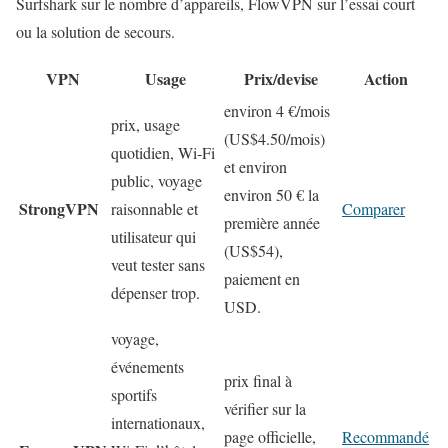
Surfshark sur le nombre d’appareils, FlowVPN sur l’essai court
ou la solution de secours.
VPN
Usage
Prix/devise
Action
environ 4 €/mois
prix, usage
(US$4.50/mois)
quotidien, Wi‑Fi
et environ
public, voyage
environ 50 € la
StrongVPN
raisonnable et
Comparer
première année
utilisateur qui
(US$54),
veut tester sans
paiement en
dépenser trop.
USD.
voyage,
événements
prix final à
sportifs
vérifier sur la
internationaux,
page officielle,
Recommandé