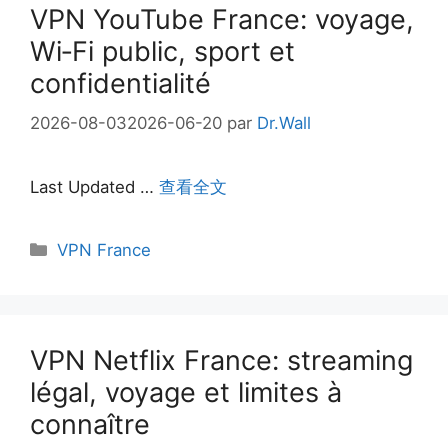
VPN YouTube France: voyage,
Wi‑Fi public, sport et
confidentialité
2026-08-03
2026-06-20
par
Dr.Wall
Last Updated …
查看全文
Catégories
VPN France
VPN Netflix France: streaming
légal, voyage et limites à
connaître