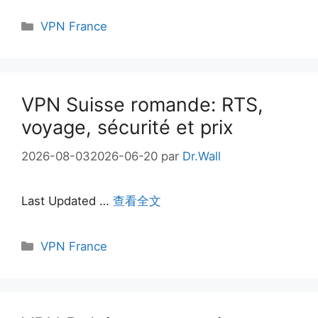
Catégories
VPN France
VPN Suisse romande: RTS,
voyage, sécurité et prix
2026-08-03
2026-06-20
par
Dr.Wall
Last Updated …
查看全文
Catégories
VPN France