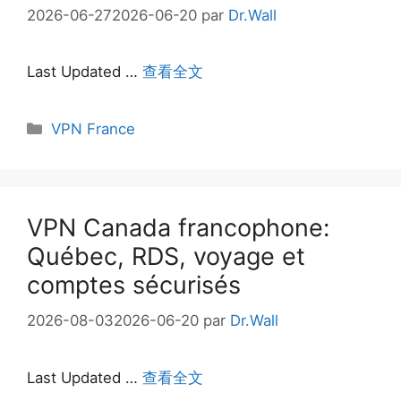
2026-06-27
2026-06-20
par
Dr.Wall
Last Updated …
查看全文
Catégories
VPN France
VPN Canada francophone:
Québec, RDS, voyage et
comptes sécurisés
2026-08-03
2026-06-20
par
Dr.Wall
Last Updated …
查看全文