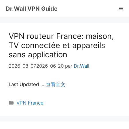
Aller
Dr.Wall VPN Guide
Me
au
contenu
VPN routeur France: maison,
TV connectée et appareils
sans application
2026-08-07
2026-06-20
par
Dr.Wall
Last Updated …
查看全文
Catégories
VPN France