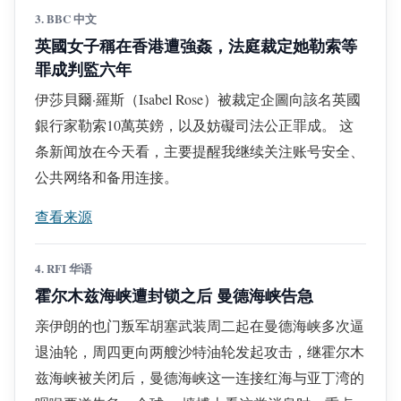
3. BBC 中文
英國女子稱在香港遭強姦，法庭裁定她勒索等
罪成判監六年
伊莎貝爾·羅斯（Isabel Rose）被裁定企圖向該名英國
銀行家勒索10萬英鎊，以及妨礙司法公正罪成。 这
条新闻放在今天看，主要提醒我继续关注账号安全、
公共网络和备用连接。
查看来源
4. RFI 华语
霍尔木兹海峡遭封锁之后 曼德海峡告急
亲伊朗的也门叛军胡塞武装周二起在曼德海峡多次逼
退油轮，周四更向两艘沙特油轮发起攻击，继霍尔木
兹海峡被关闭后，曼德海峡这一连接红海与亚丁湾的