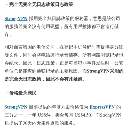
・完全无完全无日志政策日志政策
StrongVPN
採用完全無日誌政策的服務器，意思是該公司
的服務器完全沒有使用硬盤，所有用戶數據都不會進行儲
存。
相对而言我国的电信公司，在登记手机号码时需提供身分证
等文件，同时会将电话进行录音储存、所有网路浏览纪录也
会纪录。因此「日志政策」正是每当犯罪事件发生时，公安
而StrongVPN采用的
单位总是能查到通联纪录的主要原因。
是完全无日志政策，因此不会有此疑虑。
・价格最为亲民
StrongVPN
ExpressVPN
目前提供的年度方案价格仅为
的
三分之一，一年 US$54，折合每月 US$4.50。而StrongVPN
也提供了30天内无条件退款的服务。