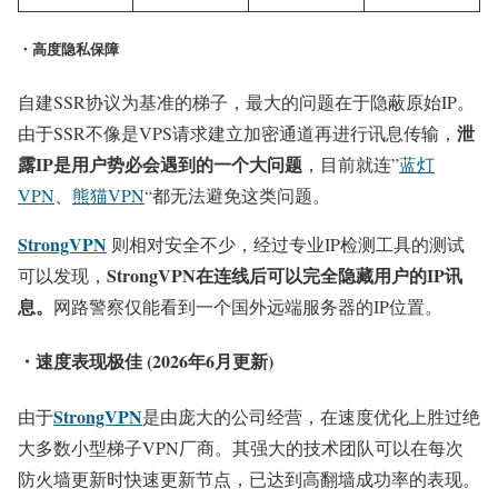
・高度隐私保障
自建SSR协议为基准的梯子，最大的问题在于隐蔽原始IP。
泄
由于SSR不像是VPS请求建立加密通道再进行讯息传输，
露IP是用户势必会遇到的一个大问题
，目前就连”
蓝灯
VPN
、
熊猫VPN
“都无法避免这类问题。
StrongVPN
则相对安全不少，经过专业IP检测工具的测试
StrongVPN在连线后可以完全隐藏用户的IP讯
可以发现，
息。
网路警察仅能看到一个国外远端服务器的IP位置。
・速度表现极佳 (2026年6月更新)
StrongVPN
由于
是由庞大的公司经营，在速度优化上胜过绝
大多数小型梯子VPN厂商。其强大的技术团队可以在每次
防火墙更新时快速更新节点，已达到高翻墙成功率的表现。