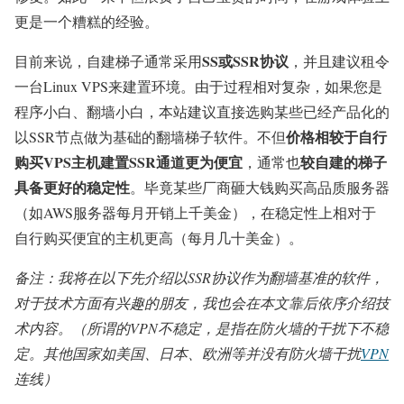
更是一个糟糕的经验。
SS或SSR协议
目前来说，自建梯子通常采用
，并且建议租令
一台Linux VPS来建置环境。由于过程相对复杂，如果您是
程序小白、翻墙小白，本站建议直接选购某些已经产品化的
价格相较于自行
以SSR节点做为基础的翻墙梯子软件。不但
购买VPS主机建置SSR通道更为便宜
较自建的梯子
，通常也
具备更好的稳定性
。毕竟某些厂商砸大钱购买高品质服务器
（如AWS服务器每月开销上千美金），在稳定性上相对于
自行购买便宜的主机更高（每月几十美金）。
备注：我将在以下先介绍以SSR协议作为翻墙基准的软件，
对于技术方面有兴趣的朋友，我也会在本文靠后依序介绍技
术内容。（所谓的VPN不稳定，是指在防火墙的干扰下不稳
定。其他国家如美国、日本、欧洲等并没有防火墙干扰
VPN
连线）