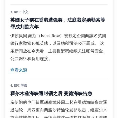
3. BBC 中文
英國女子稱在香港遭強姦，法庭裁定她勒索等
罪成判監六年
伊莎貝爾·羅斯（Isabel Rose）被裁定企圖向該名英國
銀行家勒索10萬英鎊，以及妨礙司法公正罪成。 这
条新闻放在今天看，主要提醒我继续关注账号安全、
公共网络和备用连接。
查看来源
4. RFI 华语
霍尔木兹海峡遭封锁之后 曼德海峡告急
亲伊朗的也门叛军胡塞武装周二起在曼德海峡多次逼
退油轮，周四更向两艘沙特油轮发起攻击，继霍尔木
兹海峡被关闭后，曼德海峡这一连接红海与亚丁湾的