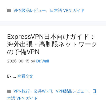
カ
VPN製品レビュー
、
日本語 VPN ガイド
テ
ゴ
リ
ー
ExpressVPN日本向けガイド：
海外出張・高制限ネットワーク
の予備VPN
2026-06-15
by
Dr.Wall
Ex …
查看全文
カ
VPN旅行・公共Wi-Fi
、
VPN製品レビュー
、
日
テ
本語 VPN ガイド
ゴ