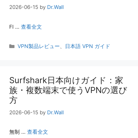
2026-06-15
by
Dr.Wall
Fl …
查看全文
カ
VPN製品レビュー
、
日本語 VPN ガイド
テ
ゴ
リ
ー
Surfshark日本向けガイド：家
族・複数端末で使うVPNの選び
方
2026-06-15
by
Dr.Wall
無制 …
查看全文