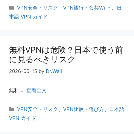
カ
VPN安全・リスク
、
VPN旅行・公共Wi-Fi
、
日
テ
本語 VPN ガイド
ゴ
リ
ー
無料VPNは危険？日本で使う前
に見るべきリスク
2026-06-15
by
Dr.Wall
無料 …
查看全文
カ
VPN安全・リスク
、
VPN比較・選び方
、
日本語
テ
VPN ガイド
ゴ
リ