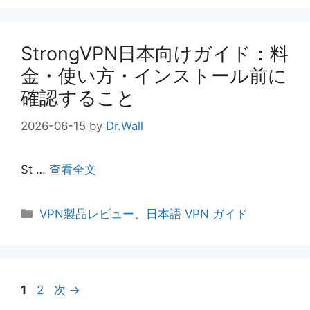
リ
ー
StrongVPN日本向けガイド：料
金・使い方・インストール前に
確認すること
2026-06-15
by
Dr.Wall
St …
查看全文
カ
VPN製品レビュー
、
日本語 VPN ガイド
テ
ゴ
リ
ー
ペ
ペ
1
2
次
→