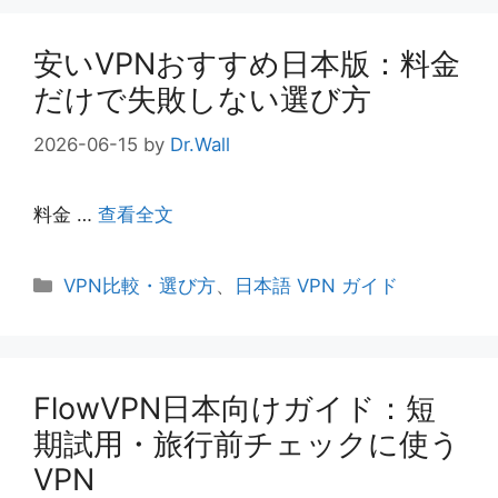
ー
安いVPNおすすめ日本版：料金
だけで失敗しない選び方
2026-06-15
by
Dr.Wall
料金 …
查看全文
カ
VPN比較・選び方
、
日本語 VPN ガイド
テ
ゴ
リ
ー
FlowVPN日本向けガイド：短
期試用・旅行前チェックに使う
VPN