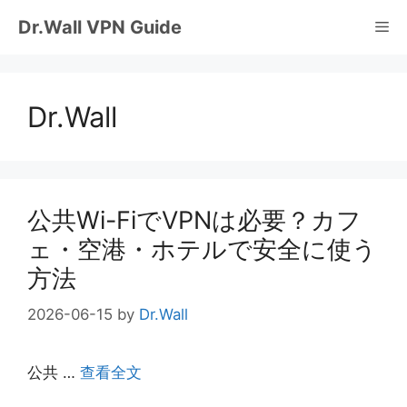
コ
Dr.Wall VPN Guide
Me
ン
テ
ン
Dr.Wall
ツ
へ
ス
キ
公共Wi-FiでVPNは必要？カフ
ッ
ェ・空港・ホテルで安全に使う
プ
方法
2026-06-15
by
Dr.Wall
公共 …
查看全文