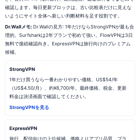
確認します。毎日更新ブロックは、古い比較表だけに見えな
いようにサイト全体へ新しい判断材料を足す役割です。
Dr.Wallメモ:
Dr.Wallの見方: 1年だけならStrongVPNが最も合
理的。Surfsharkは2年プランで初めて強い。FlowVPNは3日
無料で接続確認向き。ExpressVPNは旅行向けのプレミアム
候補。
StrongVPN
1年だけ買うなら一番わかりやすい価格。US$54/年
（US$4.50/月）、約¥8,700/年。最終価格、税金、更新
料金は決済画面で確認してください。
StrongVPNを見る
ExpressVPN
旅行、配信向けの上位候補。価格よりアプリ品質、ブラ