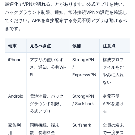
最適化でVPNが切れることがあります。公式アプリを使い、
バックグラウンド制限、通知、常時接続VPNの設定を確認し
てください。APKを直接配布する身元不明アプリは避けるべ
きです。
端末
見るべき点
候補
注意点
iPhone
アプリの使いやす
StrongVPN
構成プロフ
さ、通知、公共Wi-
/
ァイルをむ
Fi
ExpressVPN
やみに入れ
ない
Android
電池消費、バック
StrongVPN
身元不明
グラウンド制限、
/ Surfshark
APKを避け
公式アプリ
る
家族利
同時接続、端末
Surfshark
全員の端末
用
数、長期料金
で一度テス