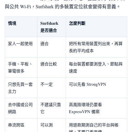
與公共 Wi-Fi，Surfshark 的多裝置定位就會變得有意義。
情境
Surfshark
怎麼判斷
是否適合
家人一起使用
適合
把所有常用裝置列出來，再算
長約平均成本
手機、平板、
適合比較
每台裝置都要測登入、節點與
筆電很多
速度
只想先買一套
不一定
可以先看 StrongVPN
主力
去中國或公司
不建議只靠
高風險環境仍要看
網路
它
ExpressVPN 備案
串流跨區
可以測
用退款期測自己的平台與帳
號，不要只看宣傳