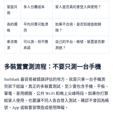
家庭共
多人分攤成本
家人是否真的會登入與使用？
用
長約價
平均月費可能漂
如果不合用，是否知道退款期
格
亮
限？
串流需
可以測，但不應
自己的平台、帳號、裝置是否都
求
承諾
測過？
多裝置實測流程：不要只測一台手機
Surfshark 最容易被錯誤評估的地方，就是只拿一台手機測
完就下結論。真正的多裝置測試，至少要包含手機、平板、
筆電、家用網路、公共 Wi-Fi 和晚上尖峰時段。如果你打算
給家人使用，也要讓不同人各自登入測試，確認不會因為帳
號、App 或裝置習慣造成使用障礙。