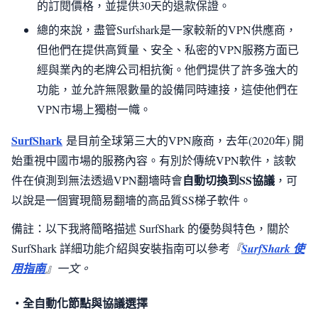
的訂閱價格，並提供30天的退款保證。
總的來說，盡管Surfshark是一家較新的VPN供應商，
但他們在提供高質量、安全、私密的VPN服務方面已
經與業內的老牌公司相抗衡。他們提供了許多強大的
功能，並允許無限數量的設備同時連接，這使他們在
VPN市場上獨樹一幟。
SurfShark
是目前全球第三大的VPN廠商，去年(2020年) 開
始重視中國市場的服務內容。有別於傳統VPN軟件，該軟
自動切換到SS協議
件在偵測到無法透過VPN翻墻時會
，可
以說是一個實現簡易翻墻的高品質SS梯子軟件。
備註：以下我將簡略描述 SurfShark 的優勢與特色，關於
SurfShark 詳細功能介紹與安裝指南可以參考
『
SurfShark 使
用指南
』一文。
・全自動化節點與協議選擇