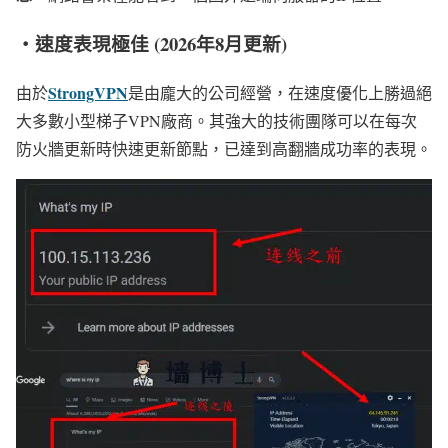
・速度表現極佳 (2026年8月更新)
StrongVPN
由於
是由龐大的公司經營，在速度優化上勝過絕
大多數小型梯子VPN廠商。其強大的技術團隊可以在每次
防火牆更新時快速更新節點，已達到高翻牆成功率的表現。