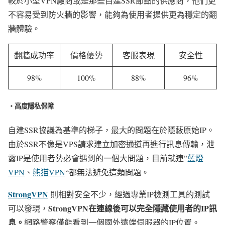
較於小型VPN廠商或是那些自建SSR節點的供應商，他們更
不容易受到防火牆的影響，能夠為使用者提供更為穩定的翻
牆體驗。
翻牆成功率
價格優勢
客服表現
安全性
98%
100%
88%
96%
・高度隱私保障
自建SSR協議為基準的梯子，最大的問題在於隱蔽原始IP。
由於SSR不像是VPS請求建立加密通道再進行訊息傳輸，泄
露IP是使用者勢必會遇到的一個大問題，目前就連”
藍燈
VPN
、
熊猫VPN
“都無法避免這類問題。
StrongVPN
則相對安全不少，經過專業IP檢測工具的測試
StrongVPN在連線後可以完全隱藏使用者的IP訊
可以發現，
息。
網路警察僅能看到一個國外遠端伺服器的IP位置。