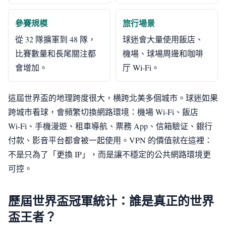
參賽規模
旅行場景
從 32 隊擴軍到 48 隊，
球迷會大量使用飯店、
比賽數量和長尾關注都
機場、球場周邊和咖啡
會增加。
厅 Wi‑Fi。
這屆世界盃的地理跨度很大，横跨北美多個城市。球迷如果
跨城市看球，會頻繁切換網路環境：機場 Wi‑Fi、飯店
Wi‑Fi、手機漫遊、租車導航、票務 App、信箱驗证、銀行
付款、影音平台都會被一起使用。VPN 的價值就在這裡：
不是只為了「更換 IP」，而是讓不穩定的公共網路環境更
可控。
歷屆世界盃冠軍統计：誰是真正的世界
盃王者？