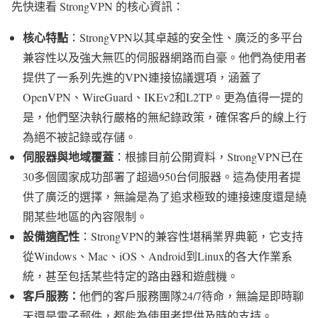
先快速看 StrongVPN 的核心資訊：
核心特點
：StrongVPN以其卓越的安全性、廣泛的多平台
兼容性以及強大無匹的伺服器網路而自豪。他們為使用者
提供了一系列先進的VPN連接協議選項，涵蓋了
OpenVPN、WireGuard、IKEv2和L2TP。更為值得一提的
是，他們堅決執行嚴格的無紀錄政策，確保客戶的線上行
為絕不被記錄或存儲。
伺服器與地域覆蓋
：根據目前公開資料，StrongVPN已在
30多個國家成功部署了超過950台伺服器。這為使用者提
供了廣泛的選擇，無論是為了追求極致的連接速度還是繞
開某些地區的內容限制。
設備適配性
：StrongVPN的兼容性堪稱業界典範，它支持
從Windows、Mac、iOS、Android到Linux的各大作業系
統，甚至包括某些特定的路由器和遊戲機。
客戶服務：
他們的客戶服務團隊24/7待命，無論是即時聊
天還是電子郵件，都能為使用者提供及時的支持。