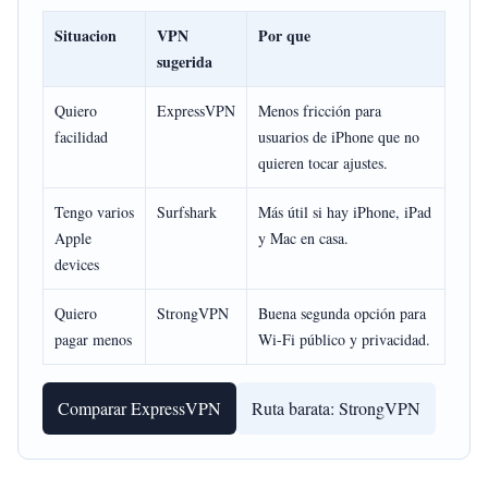
Situacion
VPN
Por que
sugerida
Quiero
ExpressVPN
Menos fricción para
facilidad
usuarios de iPhone que no
quieren tocar ajustes.
Tengo varios
Surfshark
Más útil si hay iPhone, iPad
Apple
y Mac en casa.
devices
Quiero
StrongVPN
Buena segunda opción para
pagar menos
Wi-Fi público y privacidad.
Comparar ExpressVPN
Ruta barata: StrongVPN