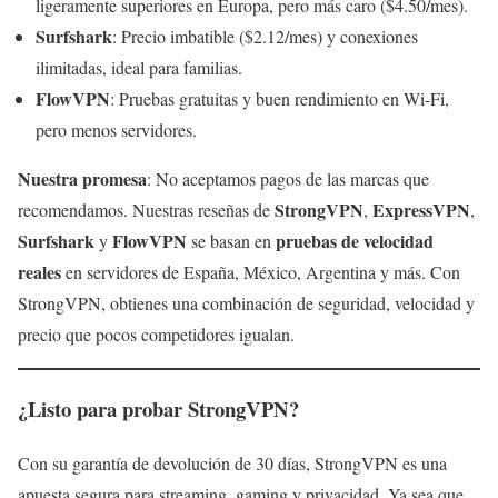
ligeramente superiores en Europa, pero más caro ($4.50/mes).
Surfshark
: Precio imbatible ($2.12/mes) y conexiones
ilimitadas, ideal para familias.
FlowVPN
: Pruebas gratuitas y buen rendimiento en Wi-Fi,
pero menos servidores.
Nuestra promesa
: No aceptamos pagos de las marcas que
StrongVPN
ExpressVPN
recomendamos. Nuestras reseñas de
,
,
Surfshark
FlowVPN
pruebas de velocidad
y
se basan en
reales
en servidores de España, México, Argentina y más. Con
StrongVPN, obtienes una combinación de seguridad, velocidad y
precio que pocos competidores igualan.
¿Listo para probar StrongVPN?
Con su garantía de devolución de 30 días, StrongVPN es una
apuesta segura para streaming, gaming y privacidad. Ya sea que