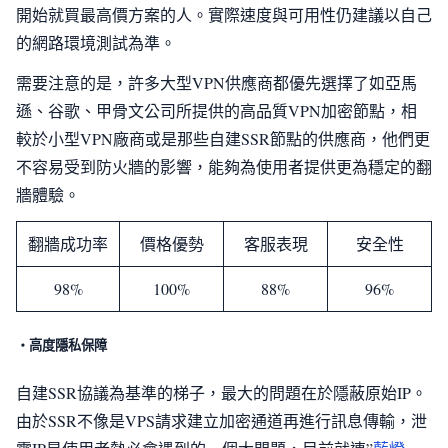
開始就買最高價方案的人。實際速度與可用性仍建議以自己
的網路環境測試為準。
需要注意的是，許多大型VPN供應商都優先選擇了如亞馬
遜、谷歌、甲骨文公司所提供的高品質VPN加密節點，相
較於小型VPN廠商或是那些自建SSR節點的供應商，他們更
不容易受到防火牆的影響，能夠為使用者提供更為穩定的翻
牆體驗。
翻牆成功率
價格優勢
客服表現
安全性
98%
100%
88%
96%
・高度隱私保障
自建SSR協議為基準的梯子，最大的問題在於隱蔽原始IP。
由於SSR不像是VPS請求建立加密通道再進行訊息傳輸，泄