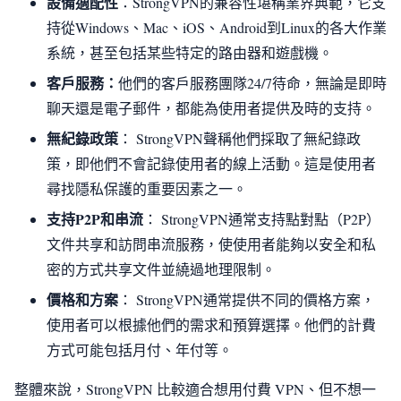
設備適配性
：StrongVPN的兼容性堪稱業界典範，它支
持從Windows、Mac、iOS、Android到Linux的各大作業
系統，甚至包括某些特定的路由器和遊戲機。
客戶服務：
他們的客戶服務團隊24/7待命，無論是即時
聊天還是電子郵件，都能為使用者提供及時的支持。
無紀錄政策
： StrongVPN聲稱他們採取了無紀錄政
策，即他們不會記錄使用者的線上活動。這是使用者
尋找隱私保護的重要因素之一。
支持P2P和串流
： StrongVPN通常支持點對點（P2P）
文件共享和訪問串流服務，使使用者能夠以安全和私
密的方式共享文件並繞過地理限制。
價格和方案
： StrongVPN通常提供不同的價格方案，
使用者可以根據他們的需求和預算選擇。他們的計費
方式可能包括月付、年付等。
整體來說，StrongVPN 比較適合想用付費 VPN、但不想一