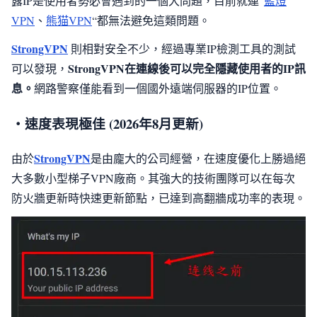
露IP是使用者勢必會遇到的一個大問題，目前就連”
藍燈
VPN
、
熊猫VPN
“都無法避免這類問題。
StrongVPN
則相對安全不少，經過專業IP檢測工具的測試
StrongVPN在連線後可以完全隱藏使用者的IP訊
可以發現，
息。
網路警察僅能看到一個國外遠端伺服器的IP位置。
・速度表現極佳 (2026年8月更新)
StrongVPN
由於
是由龐大的公司經營，在速度優化上勝過絕
大多數小型梯子VPN廠商。其強大的技術團隊可以在每次
防火牆更新時快速更新節點，已達到高翻牆成功率的表現。