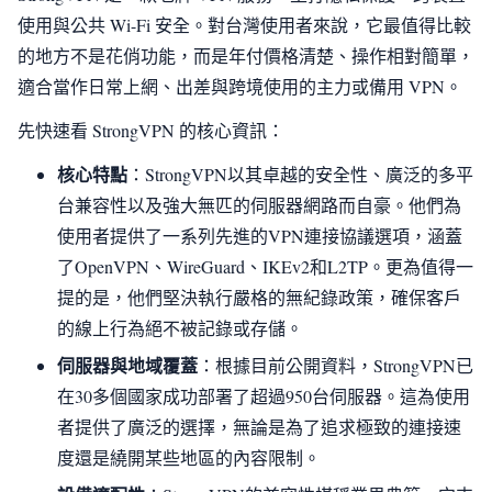
使用與公共 Wi-Fi 安全。對台灣使用者來說，它最值得比較
的地方不是花俏功能，而是年付價格清楚、操作相對簡單，
適合當作日常上網、出差與跨境使用的主力或備用 VPN。
先快速看 StrongVPN 的核心資訊：
核心特點
：StrongVPN以其卓越的安全性、廣泛的多平
台兼容性以及強大無匹的伺服器網路而自豪。他們為
使用者提供了一系列先進的VPN連接協議選項，涵蓋
了OpenVPN、WireGuard、IKEv2和L2TP。更為值得一
提的是，他們堅決執行嚴格的無紀錄政策，確保客戶
的線上行為絕不被記錄或存儲。
伺服器與地域覆蓋
：根據目前公開資料，StrongVPN已
在30多個國家成功部署了超過950台伺服器。這為使用
者提供了廣泛的選擇，無論是為了追求極致的連接速
度還是繞開某些地區的內容限制。