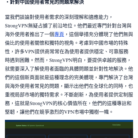
・針對中囯使用者常見的問題來解決
當我們談論對使用者需求的深刻理解和適應能力，
StrongVPN無疑占據了前沿地位。他們最近專門針對台灣與
海外使用者推出了一個
專頁
，這個舉措充分體現了他們無與
倫比的使用者關懷和獨特的視角。考慮到中國市場的特殊
性，許多VPN提供商常常在為使用者提供穩定、可靠服務
時遇到困難。然而，StrongVPN明白，要提供卓越的服務，
就需要深入了解使用者面臨的具體問題並針對性地解決。他
們的這個新頁面就是這種理念的完美體現，專門解決了台灣
與海外使用者常見的問題，顯示出他們在全球化的同時，也
重視局部市場的獨特需求。不斷創新，為使用者提供定制服
務，這就是StrongVPN的核心價值所在，他們的這種專註和
堅韌，讓他們在競爭激烈的VPN市場中獨樹一幟。