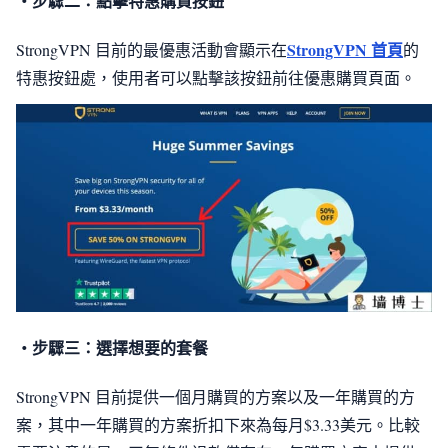
・步驟二：點擊特惠購買按鈕
StrongVPN 首頁
StrongVPN 目前的最優惠活動會顯示在
的
特惠按鈕處，使用者可以點擊該按鈕前往優惠購買頁面。
・步驟三：選擇想要的套餐
StrongVPN 目前提供一個月購買的方案以及一年購買的方
案，其中一年購買的方案折扣下來為每月$3.33美元。比較