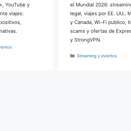
y+, YouTube y
el Mundial 2026: streamin
nte viajes:
legal, viajes por EE. UU., 
positivos,
y Canada, Wi-Fi publico, t
nativas.
scams y ofertas de Expr
y StrongVPN.
ventos
Categorías
Streaming y eventos