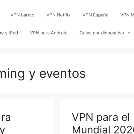
VPN barato
VPN Netflix
VPN España
VPN M
e y iPad
VPN para Android
Guías por dispositivo
ming y eventos
ra
VPN para el
 y
Mundial 202