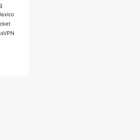
g
Mexico
icket
essVPN