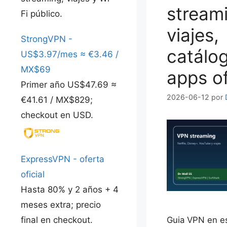
stream
Fi público.
viajes,
StrongVPN -
catálo
US$3.97/mes ≈ €3.46 /
MX$69
apps of
Primer año US$47.69 ≈
2026-06-12
por
€41.61 / MX$829;
checkout en USD.
ExpressVPN - oferta
oficial
Hasta 80% y 2 años + 4
meses extra; precio
Guia VPN en e
final en checkout.