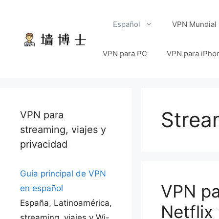
Saltar
al
Español
VPN Mundial
contenido
VPN para PC
VPN para iPhon
Strea
VPN para
streaming, viajes y
privacidad
Guía principal de VPN
VPN pa
en español
España, Latinoamérica,
Netflix
streaming, viajes y Wi-