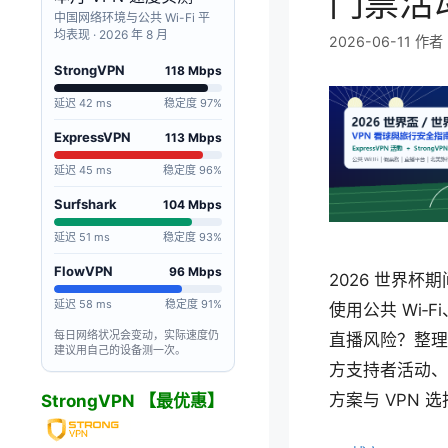
门票活
中国网络环境与公共 Wi-Fi 平
均表现 · 2026 年 8 月
2026-06-11
作者
StrongVPN
118 Mbps
延迟 42 ms
稳定度 97%
ExpressVPN
113 Mbps
延迟 45 ms
稳定度 96%
Surfshark
104 Mbps
延迟 51 ms
稳定度 93%
FlowVPN
96 Mbps
2026 世界杯
延迟 58 ms
稳定度 91%
使用公共 Wi‑
每日网络状况会变动，实际速度仍
直播风险？整理 E
建议用自己的设备测一次。
方支持者活动、St
方案与 VPN 
StrongVPN 【最优惠】