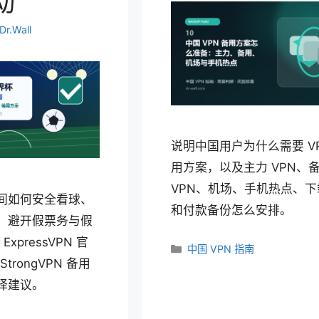
动
Dr.Wall
说明中国用户为什么需要 VP
用方案，以及主力 VPN、
VPN、机场、手机热点、
期间如何安全看球、
和付款备份怎么安排。
Fi、避开假票务与假
xpressVPN 官
分
中国 VPN 指南
rongVPN 备用
类
选择建议。