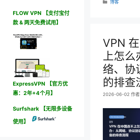
分
博客
类
FLOW VPN 【支付宝付
款 & 两天免费试用】
VPN 
上怎么
络、协
的排查
ExpressVPN 【官方优
惠：2年+4个月】
2026-06-02
作
Surfshark 【无限多设备
使用】