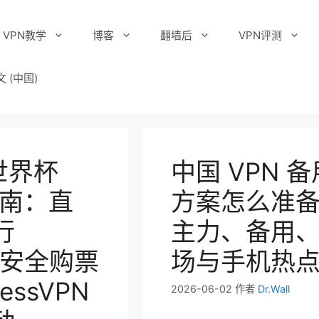
VPN教学
博客
翻墙后
VPN评测
文 (中国)
 世界杯
中国 VPN 备
指南：直
方案怎么准
行
主力、备用
i、安全购票
场与手机热
ressVPN
2026-06-02
作者
Dr.Wall