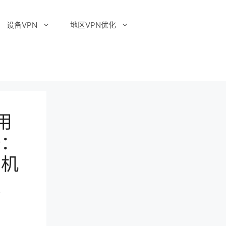
设备VPN
地区VPN优化
用
备：
、机
点