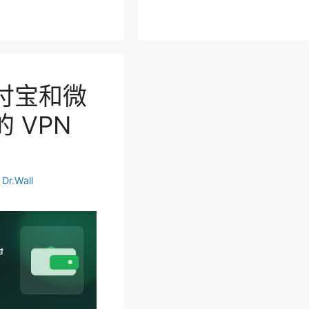
付宝和微
 VPN
者
Dr.Wall