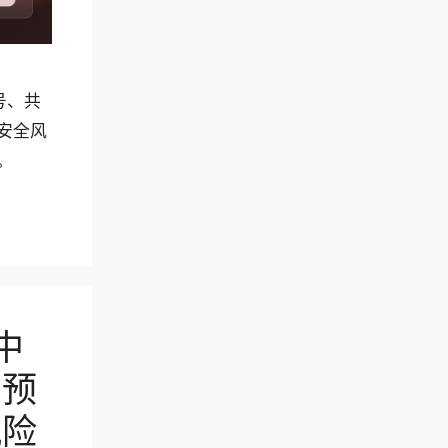
号、共
安全风
。
中
：预
风险