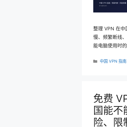
整理 VPN 在
慢、频繁断线、
能电脑使用时的
分
中国 VPN 指南
类
免费 V
国能不
险、限