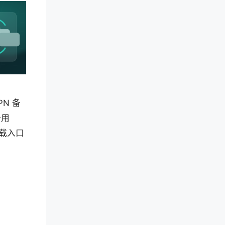
N 备
备用
下载入口