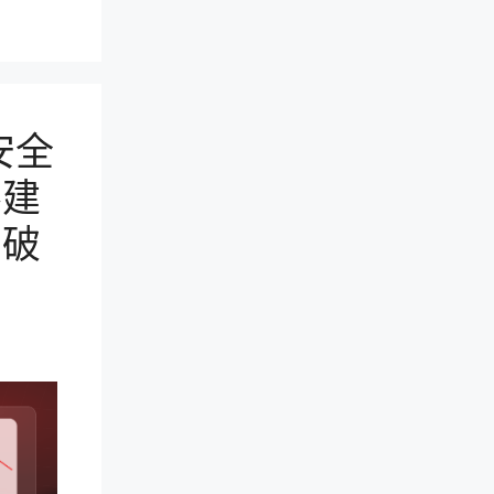
安全
不建
用破