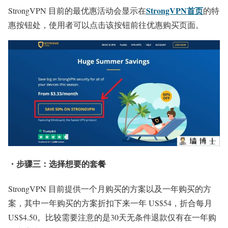
StrongVPN首页
StrongVPN 目前的最优惠活动会显示在
的特
惠按钮处，使用者可以点击该按钮前往优惠购买页面。
・步骤三：选择想要的套餐
StrongVPN 目前提供一个月购买的方案以及一年购买的方
案，其中一年购买的方案折扣下来一年 US$54，折合每月
US$4.50。比较需要注意的是30天无条件退款仅有在一年购