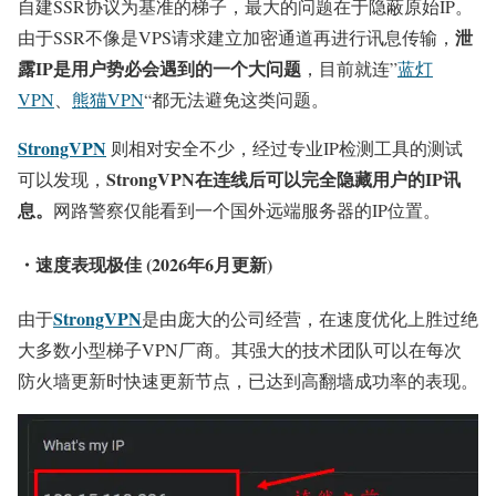
自建SSR协议为基准的梯子，最大的问题在于隐蔽原始IP。
泄
由于SSR不像是VPS请求建立加密通道再进行讯息传输，
露IP是用户势必会遇到的一个大问题
，目前就连”
蓝灯
VPN
、
熊猫VPN
“都无法避免这类问题。
StrongVPN
则相对安全不少，经过专业IP检测工具的测试
StrongVPN在连线后可以完全隐藏用户的IP讯
可以发现，
息。
网路警察仅能看到一个国外远端服务器的IP位置。
・速度表现极佳 (2026年6月更新)
StrongVPN
由于
是由庞大的公司经营，在速度优化上胜过绝
大多数小型梯子VPN厂商。其强大的技术团队可以在每次
防火墙更新时快速更新节点，已达到高翻墙成功率的表现。