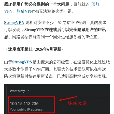
露IP是用户势必会遇到的一个大问题
，目前就连”
蓝灯
VPN
、
熊猫VPN
“都无法避免这类问题。
StrongVPN
则相对安全不少，经过专业IP检测工具的测试
StrongVPN在连线后可以完全隐藏用户的IP讯
可以发现，
息。
网路警察仅能看到一个国外远端服务器的IP位置。
・速度表现极佳 (2026年6月更新)
StrongVPN
由于
是由庞大的公司经营，在速度优化上胜过绝
大多数小型梯子VPN厂商。其强大的技术团队可以在每次
防火墙更新时快速更新节点，已达到高翻墙成功率的表现。