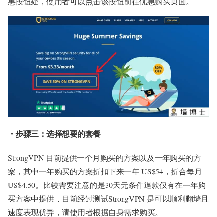
惠按钮处，使用者可以点击该按钮前往优惠购买页面。
・步骤三：选择想要的套餐
StrongVPN 目前提供一个月购买的方案以及一年购买的方
案，其中一年购买的方案折扣下来一年 US$54，折合每月
US$4.50。比较需要注意的是30天无条件退款仅有在一年购
买方案中提供，目前经过测试StrongVPN 是可以顺利翻墙且
速度表现优异，请使用者根据自身需求购买。