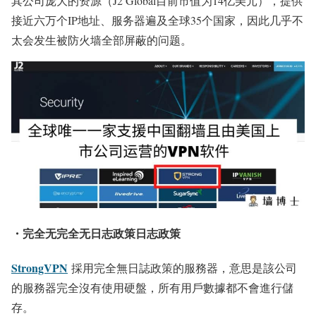
其公司庞大的资源（J2 Global目前市值为14亿美元），提供
接近六万个IP地址、服务器遍及全球35个国家，因此几乎不
太会发生被防火墙全部屏蔽的问题。
・完全无完全无日志政策日志政策
StrongVPN
採用完全無日誌政策的服務器，意思是該公司
的服務器完全沒有使用硬盤，所有用戶數據都不會進行儲
存。