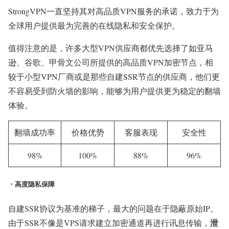
StrongVPN一直坚持其对高品质VPN服务的承诺，致力于为
全球用户提供最为完善的在线隐私和安全保护。
值得注意的是，许多大型VPN供应商都优先选择了如亚马
逊、谷歌、甲骨文公司所提供的高品质VPN加密节点，相
较于小型VPN厂商或是那些自建SSR节点的供应商，他们更
不容易受到防火墙的影响，能够为用户提供更为稳定的翻墙
体验。
翻墙成功率
价格优势
客服表现
安全性
98%
100%
88%
96%
・高度隐私保障
自建SSR协议为基准的梯子，最大的问题在于隐蔽原始IP。
泄
由于SSR不像是VPS请求建立加密通道再进行讯息传输，