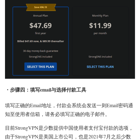
・步骤四：填写email与选择付款工具
填写正确的Email地址，付款会系统会发送一则Email密码通
知至使用者信箱，请务必填写正确的电子邮件。
目前StrongVPN是少数提供中国使用者支付宝付款的选项，
由于StrongVPN是美国上市公司，也是2021年7月之后少数