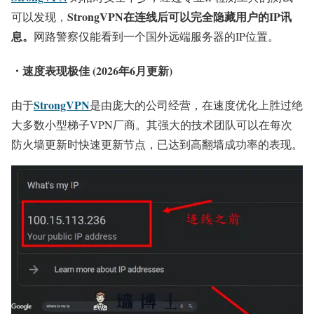
StrongVPN在连线后可以完全隐藏用户的IP讯
可以发现，
息。
网路警察仅能看到一个国外远端服务器的IP位置。
・速度表现极佳 (2026年6月更新)
StrongVPN
由于
是由庞大的公司经营，在速度优化上胜过绝
大多数小型梯子VPN厂商。其强大的技术团队可以在每次
防火墙更新时快速更新节点，已达到高翻墙成功率的表现。