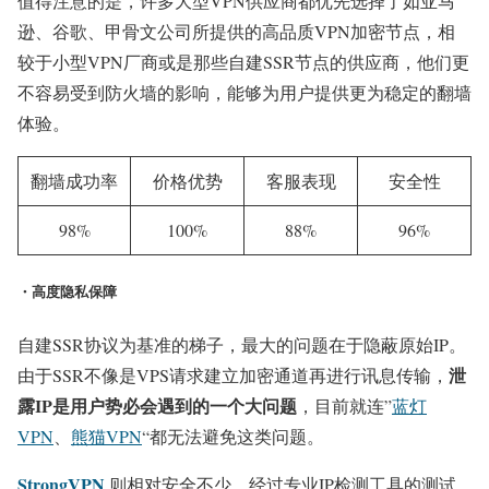
值得注意的是，许多大型VPN供应商都优先选择了如亚马
逊、谷歌、甲骨文公司所提供的高品质VPN加密节点，相
较于小型VPN厂商或是那些自建SSR节点的供应商，他们更
不容易受到防火墙的影响，能够为用户提供更为稳定的翻墙
体验。
翻墙成功率
价格优势
客服表现
安全性
98%
100%
88%
96%
・高度隐私保障
自建SSR协议为基准的梯子，最大的问题在于隐蔽原始IP。
泄
由于SSR不像是VPS请求建立加密通道再进行讯息传输，
露IP是用户势必会遇到的一个大问题
，目前就连”
蓝灯
VPN
、
熊猫VPN
“都无法避免这类问题。
StrongVPN
则相对安全不少，经过专业IP检测工具的测试