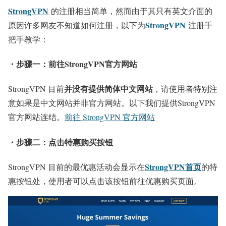
StrongVPN
的注册相当简单，然而由于其只有英文介面的
StrongVPN
原因许多网友不知道如何注册，以下为
注册手
把手教学：
・步骤一：前往StrongVPN官方网站
并没有提供简体中文网站
StrongVPN 目前
，请使用者特别注
意如果是中文网站并非官方网站。以下我们提供StrongVPN
官方网站连结。
前往 StrongVPN 官方网站
・步骤二：点击特惠购买按钮
StrongVPN首页
StrongVPN 目前的最优惠活动会显示在
的特
惠按钮处，使用者可以点击该按钮前往优惠购买页面。