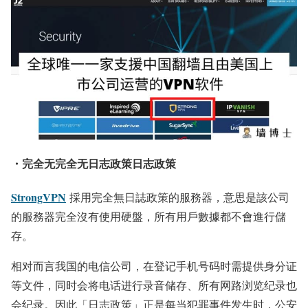
・完全无完全无日志政策日志政策
StrongVPN
採用完全無日誌政策的服務器，意思是該公司
的服務器完全沒有使用硬盤，所有用戶數據都不會進行儲
存。
相对而言我国的电信公司，在登记手机号码时需提供身分证
等文件，同时会将电话进行录音储存、所有网路浏览纪录也
会纪录。因此「日志政策」正是每当犯罪事件发生时，公安