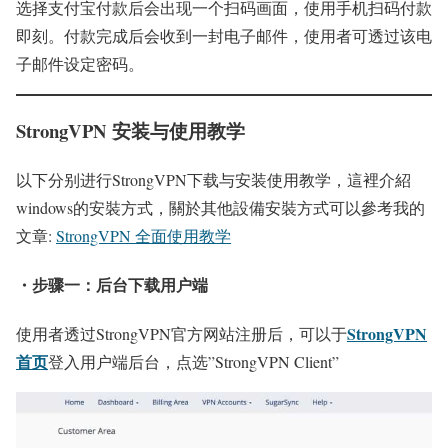
选择支付宝付款后会出现一个扫码画面，使用手机扫码付款
即刻。付款完成后会收到一封电子邮件，使用者可透过该电
子邮件设定密码。
StrongVPN 安装与使用教学
以下分别进行StrongVPN下载与安装使用教学，這裡介紹
windows的安裝方式，關於其他設備安裝方式可以參考我的
文章:
StrongVPN 全面使用教学
・步骤一：后台下载用户端
StrongVPN
使用者透过StrongVPN官方网站注册后，可以于
首页
登入用户端后台，点选”StrongVPN Client”