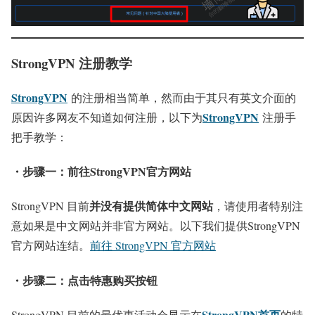
StrongVPN 注册教学
StrongVPN
的注册相当简单，然而由于其只有英文介面的
StrongVPN
原因许多网友不知道如何注册，以下为
注册手
把手教学：
・步骤一：前往StrongVPN官方网站
并没有提供简体中文网站
StrongVPN 目前
，请使用者特别注
意如果是中文网站并非官方网站。以下我们提供StrongVPN
官方网站连结。
前往 StrongVPN 官方网站
・步骤二：点击特惠购买按钮
StrongVPN首页
StrongVPN 目前的最优惠活动会显示在
的特