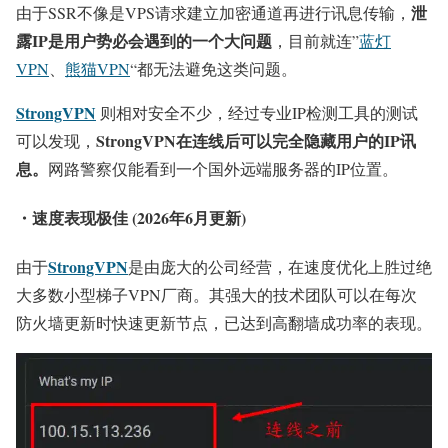
泄
由于SSR不像是VPS请求建立加密通道再进行讯息传输，
露IP是用户势必会遇到的一个大问题
，目前就连”
蓝灯
VPN
、
熊猫VPN
“都无法避免这类问题。
StrongVPN
则相对安全不少，经过专业IP检测工具的测试
StrongVPN在连线后可以完全隐藏用户的IP讯
可以发现，
息。
网路警察仅能看到一个国外远端服务器的IP位置。
・速度表现极佳 (2026年6月更新)
StrongVPN
由于
是由庞大的公司经营，在速度优化上胜过绝
大多数小型梯子VPN厂商。其强大的技术团队可以在每次
防火墙更新时快速更新节点，已达到高翻墙成功率的表现。