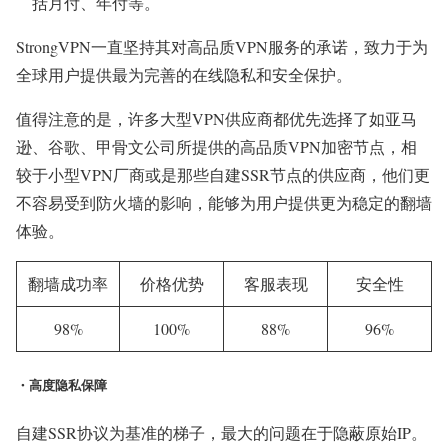
括月付、年付等。
StrongVPN一直坚持其对高品质VPN服务的承诺，致力于为
全球用户提供最为完善的在线隐私和安全保护。
值得注意的是，许多大型VPN供应商都优先选择了如亚马
逊、谷歌、甲骨文公司所提供的高品质VPN加密节点，相
较于小型VPN厂商或是那些自建SSR节点的供应商，他们更
不容易受到防火墙的影响，能够为用户提供更为稳定的翻墙
体验。
翻墙成功率
价格优势
客服表现
安全性
98%
100%
88%
96%
・高度隐私保障
自建SSR协议为基准的梯子，最大的问题在于隐蔽原始IP。