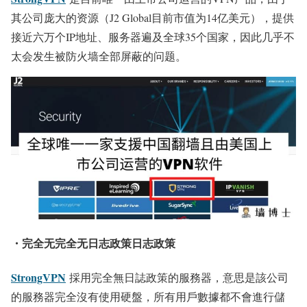
其公司庞大的资源（J2 Global目前市值为14亿美元），提供
接近六万个IP地址、服务器遍及全球35个国家，因此几乎不
太会发生被防火墙全部屏蔽的问题。
・完全无完全无日志政策日志政策
StrongVPN
採用完全無日誌政策的服務器，意思是該公司
的服務器完全沒有使用硬盤，所有用戶數據都不會進行儲