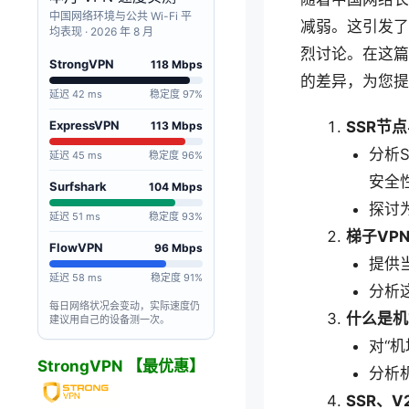
中国网络环境与公共 Wi-Fi 平
减弱。这引发了
均表现 · 2026 年 8 月
烈讨论。在这篇
StrongVPN
118 Mbps
的差异，为您提
延迟 42 ms
稳定度 97%
SSR节
ExpressVPN
113 Mbps
分析S
延迟 45 ms
稳定度 96%
安全
Surfshark
104 Mbps
探讨
延迟 51 ms
稳定度 93%
梯子VP
FlowVPN
96 Mbps
提供
延迟 58 ms
稳定度 91%
分析
每日网络状况会变动，实际速度仍
什么是机
建议用自己的设备测一次。
对“
StrongVPN 【最优惠】
分析
SSR、V