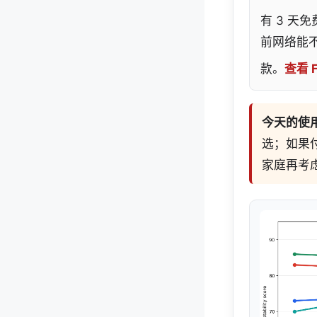
有 3 天
前网络能
款。
查看 F
今天的使
选；如果付
家庭再考虑 