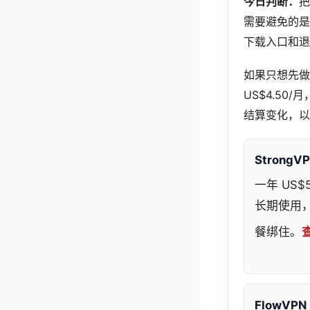
今日判断：
把
需要避免的是
下载入口和退
如果只想先做一
US$4.50
结算变化，以
StrongV
一年 US
长期使用
餐绑住。
查
FlowVPN