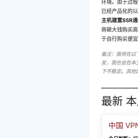
环境。由于过程
已经产品化的以
主机建置SSR
商砸大钱购买高
于自行购买便宜
备注：我将在以
友，我也会在本
下不稳定。其他
最新 
中国 VP