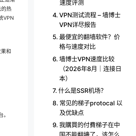
速度评测
法的热
VPN测试流程 – 墙博士
VPN
VPN详尽报告
最便宜的翻墙软件？价
格与速度对比
效果和
墙博士VPN速度比较
（2026年8月｜连接日
本）
什么是SSR机场？
常见的梯子protocal 以
及优缺点
台。
我購買的付費梯子在中
国不能翻墻了，该怎么