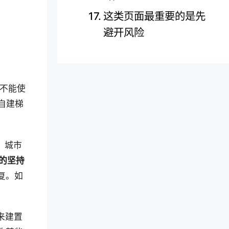
这类页面最重要的是先
避开风险
经不能使
自建梯
。城市
的坚持
复。如
S来建置