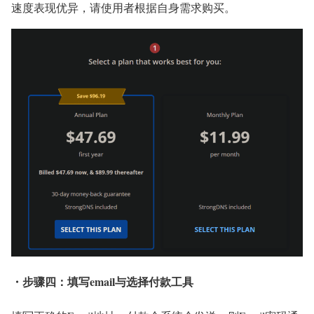
速度表现优异，请使用者根据自身需求购买。
・步骤四：填写email与选择付款工具