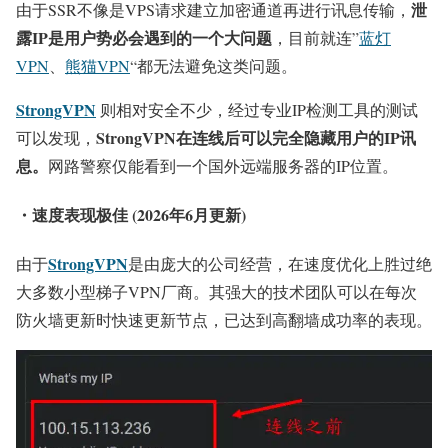
泄
由于SSR不像是VPS请求建立加密通道再进行讯息传输，
露IP是用户势必会遇到的一个大问题
，目前就连”
蓝灯
VPN
、
熊猫VPN
“都无法避免这类问题。
StrongVPN
则相对安全不少，经过专业IP检测工具的测试
StrongVPN在连线后可以完全隐藏用户的IP讯
可以发现，
息。
网路警察仅能看到一个国外远端服务器的IP位置。
・速度表现极佳 (2026年6月更新)
StrongVPN
由于
是由庞大的公司经营，在速度优化上胜过绝
大多数小型梯子VPN厂商。其强大的技术团队可以在每次
防火墙更新时快速更新节点，已达到高翻墙成功率的表现。