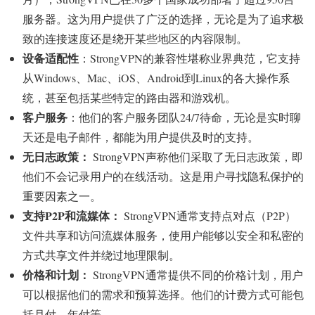
服务器。这为用户提供了广泛的选择，无论是为了追求极
致的连接速度还是绕开某些地区的内容限制。
设备适配性
：StrongVPN的兼容性堪称业界典范，它支持
从Windows、Mac、iOS、Android到Linux的各大操作系
统，甚至包括某些特定的路由器和游戏机。
客户服务
：他们的客户服务团队24/7待命，无论是实时聊
天还是电子邮件，都能为用户提供及时的支持。
无日志政策：
StrongVPN声称他们采取了无日志政策，即
他们不会记录用户的在线活动。这是用户寻找隐私保护的
重要因素之一。
支持P2P和流媒体：
StrongVPN通常支持点对点（P2P）
文件共享和访问流媒体服务，使用户能够以安全和私密的
方式共享文件并绕过地理限制。
价格和计划：
StrongVPN通常提供不同的价格计划，用户
可以根据他们的需求和预算选择。他们的计费方式可能包
括月付、年付等。