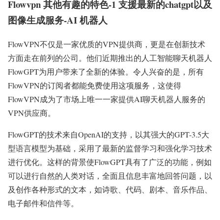
Flowvpn 其他有趣的特色-1 支援最新的chatgpt以及
图像生成服务-AI 机器人
FlowVPN不仅是一家优质的VPN提供商，更是在创新技术
方面走在前列的公司。他们近期推出的人工智能聊天机器人
FlowGPT为用户带来了全新的体验。令人兴奋的是，所有
FlowVPN的订阅者都能免费使用这项服务，这使得
FlowVPN成为了市场上唯一一家提供AI聊天机器人服务的
VPN供应商。
FlowGPT的技术来自OpenAI的支持，以其强大的GPT-3.5大
型语言模型为基础，采用了最新的监督学习和强化学习技术
进行优化。这样的背景使FlowGPT具有了广泛的功能，例如
可以进行自然的人类对话，全面且信息丰富地回答问题，以
及创作各种形式的文本，如诗歌、代码、剧本、音乐作品、
电子邮件和信件等。