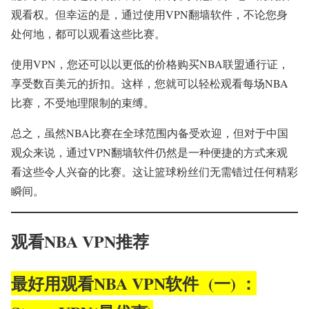
观看权。但幸运的是，通过使用VPN翻墙软件，不论您身
处何地，都可以观看这些比赛。
使用VPN，您还可以以更低的价格购买NBA联盟通行证，
享受数百美元的折扣。这样，您就可以轻松观看每场NBA
比赛，不受地理限制的束缚。
总之，虽然NBA比赛在全球范围内备受欢迎，但对于中国
观众来说，通过VPN翻墙软件仍然是一种便捷的方式来观
看这些令人兴奋的比赛。这让篮球粉丝们无需错过任何精彩
瞬间。
观看NBA VPN推荐
最好用观看NBA VPN软件 (一) ：