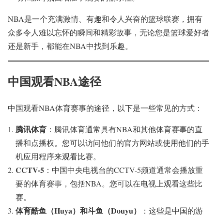
NBA是一个充满激情、有趣和令人兴奋的篮球联赛，拥有
众多令人难以忘怀的瞬间和精彩故事，无论您是篮球爱好者
还是新手，都能在NBA中找到乐趣。
中国观看NBA途径
中国观看NBA体育赛事的途径，以下是一些常见的方式：
腾讯体育
：腾讯体育通常具有NBA和其他体育赛事的直
播和点播权。您可以访问他们的官方网站或使用他们的手
机应用程序来观看比赛。
CCTV-5
：中国中央电视台的CCTV-5频道通常会播放重
要的体育赛事，包括NBA。您可以在电视上观看这些比
赛。
体育酷鱼（Huya）和斗鱼（Douyu）
：这些是中国的游