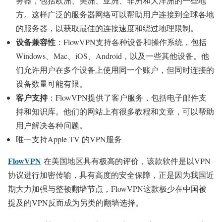
务器，包括欧洲、美洲、亚洲、非洲和大洋洲的一些地
方。这样广泛的服务器网络可以帮助用户连接到全球各地
的服务器，以获取最佳的连接速度和绕过地理限制。
设备兼容性
：FlowVPN支持各种设备和操作系统，包括
Windows、Mac、iOS、Android，以及一些其他设备。他
们允许用户在多个设备上使用同一个账户，但同时连接的
设备数量可能有限。
客户支持
：FlowVPN提供了客户服务，包括电子邮件支
持和知识库。他们的网站上有很多教程和文章，可以帮助
用户解决各种问题。
唯一支持Apple TV 的VPN服务
FlowVPN
在美国地区具有极高的评价，该款软件是以VPN
协议进行加密传输，具有高度的安全保障，正是因为我国近
期大力加强与整顿翻墙节点，FlowVPN这款极少在中国被
提及的VPN反而成为另类的翻墙选择。