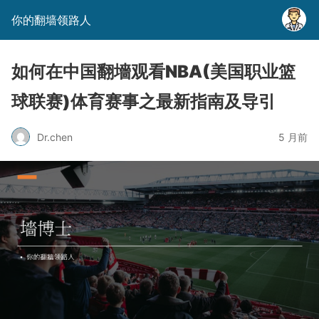
你的翻墙领路人
如何在中国翻墻观看NBA(美国职业篮
球联赛)体育赛事之最新指南及导引
Dr.chen
5 月前