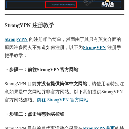
StrongVPN 注册教学
StrongVPN
的注册相当简单，然而由于其只有英文介面的
StrongVPN
原因许多网友不知道如何注册，以下为
注册手
把手教学：
・步骤一：前往StrongVPN官方网站
并没有提供简体中文网站
StrongVPN 目前
，请使用者特别注
意如果是中文网站并非官方网站。以下我们提供StrongVPN
官方网站连结。
前往 StrongVPN 官方网站
・步骤二：点击特惠购买按钮
StrongVPN首页
StrongVPN 目前的最优惠活动会显示在
的特