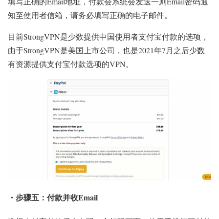
填写正确的Email地址，付款会系统会发送一则Email密码通
知至使用者信箱，请务必填写正确的电子邮件。
目前StrongVPN是少数提供中国使用者支付宝付款的选项，
由于StrongVPN是美国上市公司，也是2021年7月之后少数
有资源提供支付宝付款选项的VPN。
・步骤五：付款并收Email