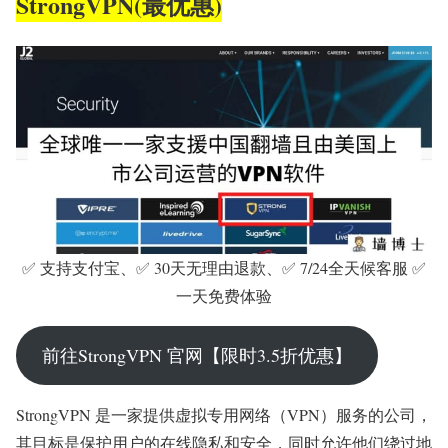
StrongVPN(最优惠)
✅ 支持支付宝、✅ 30天无理由退款、✅ 7/24全天候客服 ✅
一天免费体验
前往StrongVPN 官网【限时3.5折优惠】
StrongVPN 是一家提供虚拟专用网络（VPN）服务的公司，
其目标是保护用户的在线隐私和安全，同时允许他们绕过地