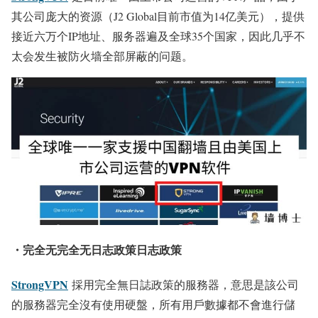
其公司庞大的资源（J2 Global目前市值为14亿美元），提供
接近六万个IP地址、服务器遍及全球35个国家，因此几乎不
太会发生被防火墙全部屏蔽的问题。
・完全无完全无日志政策日志政策
StrongVPN
採用完全無日誌政策的服務器，意思是該公司
的服務器完全沒有使用硬盤，所有用戶數據都不會進行儲