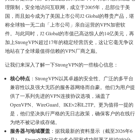
理限制，安全地访问互联网，成立于2005年，总部位于美
国，而且如今成为了美国上市公司J2 Global的尊贵产品，堪
称全球独一无二由「上市公司」亲自运营的VPN加密软
件。与此同时，J2 Global的市值已高达惊人的14亿美元，再
加上StrongVPN超过17年的稳定经营历史，这让它毫无争议
地站在了全球最值得信赖的VPN厂商之巅。
让我们来深入了解一下StrongVPN的一些核心信息：
核心特点
：StrongVPN以其卓越的安全性、广泛的多平台
兼容性以及强大无匹的服务器网络而自豪。他们为用户提
供了一系列先进的VPN连接协议选项，涵盖了
OpenVPN、WireGuard、IKEv2和L2TP。更为值得一提的
是，他们坚决执行严格的无日志政策，确保客户的在线行
为绝不被记录或存储。
服务器与地域覆盖
：据我最新的资料显示（截至2026年6
月），StrongVPN已在30多个国家成功部署了超过950台