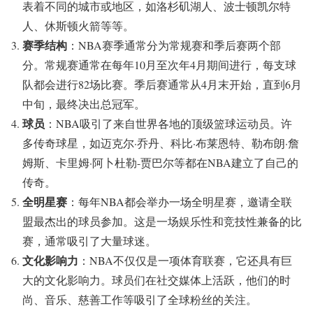
表着不同的城市或地区，如洛杉矶湖人、波士顿凯尔特
人、休斯顿火箭等等。
赛季结构
：NBA赛季通常分为常规赛和季后赛两个部
分。常规赛通常在每年10月至次年4月期间进行，每支球
队都会进行82场比赛。季后赛通常从4月末开始，直到6月
中旬，最终决出总冠军。
球员
：NBA吸引了来自世界各地的顶级篮球运动员。许
多传奇球星，如迈克尔·乔丹、科比·布莱恩特、勒布朗·詹
姆斯、卡里姆·阿卜杜勒-贾巴尔等都在NBA建立了自己的
传奇。
全明星赛
：每年NBA都会举办一场全明星赛，邀请全联
盟最杰出的球员参加。这是一场娱乐性和竞技性兼备的比
赛，通常吸引了大量球迷。
文化影响力
：NBA不仅仅是一项体育联赛，它还具有巨
大的文化影响力。球员们在社交媒体上活跃，他们的时
尚、音乐、慈善工作等吸引了全球粉丝的关注。