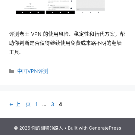
评测老王 VPN 的使用风险、稳定性和替代方案，帮
助你判断是否值得继续使用免费或来路不明的翻墙
工具。
分
中囯VPN评测
类
页
页
页
←
上一页
1
…
3
4
面
面
面
© 2026 你的翻墙领路人
• Built with
GeneratePress