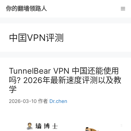
跳
你的翻墙领路人
菜
至
内
单
容
中囯VPN评测
TunnelBear VPN 中国还能使用
吗? 2026年最新速度评测以及教
学
2026-03-10
作者
Dr.chen