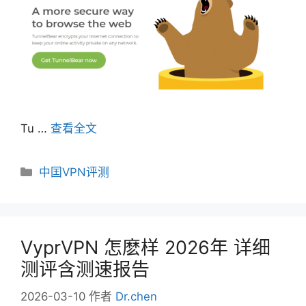
Tu …
查看全文
分
中囯VPN评测
类
VyprVPN 怎麽样 2026年 详细
测评含测速报告
2026-03-10
作者
Dr.chen