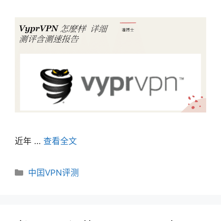
近年 …
查看全文
分
中囯VPN评测
类