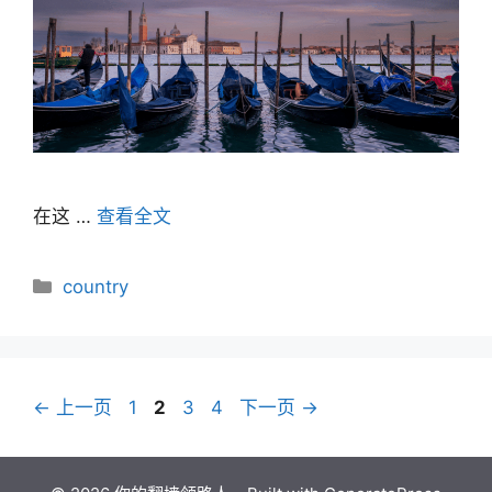
在这 …
查看全文
分
country
类
页
页
页
页
←
上一页
1
2
3
4
下一页
→
面
面
面
面