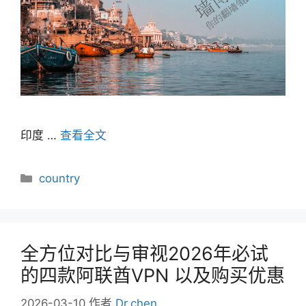
印度 …
查看全文
分
country
类
全方位对比与审视2026年必试
的四款阿联酋VPN 以及购买优惠
2026-03-10
作者
Dr.chen