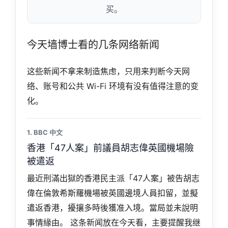
买。
今天墙博士看的几条网络新闻
这些新闻不拿来制造焦虑，只用来判断今天网
络、账号和公共 Wi-Fi 环境有没有值得注意的变
化。
1. BBC 中文
香港「47人案」前議員胡志偉英國機場險
被遣返
最近刑滿出獄的香港民主派「47人案」被告胡志
偉在倫敦希斯羅機場被英國邊境人員扣留，並擬
遣返香港，擾攘多時後獲准入境。當局並未說明
事情緣由。 这条新闻放在今天看，主要提醒我继