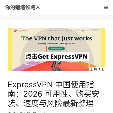
跳
你的翻墙领路人
菜
至
内
单
容
ExpressVPN 中国使用指
南：2026 可用性、购买安
装、速度与风险最新整理