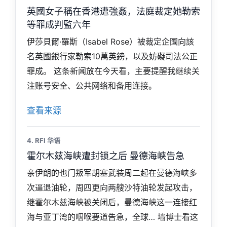
英國女子稱在香港遭強姦，法庭裁定她勒索
等罪成判監六年
伊莎貝爾·羅斯（Isabel Rose）被裁定企圖向該
名英國銀行家勒索10萬英鎊，以及妨礙司法公正
罪成。 这条新闻放在今天看，主要提醒我继续关
注账号安全、公共网络和备用连接。
查看来源
4. RFI 华语
霍尔木兹海峡遭封锁之后 曼德海峡告急
亲伊朗的也门叛军胡塞武装周二起在曼德海峡多
次逼退油轮，周四更向两艘沙特油轮发起攻击，
继霍尔木兹海峡被关闭后，曼德海峡这一连接红
海与亚丁湾的咽喉要道告急，全球… 墙博士看这