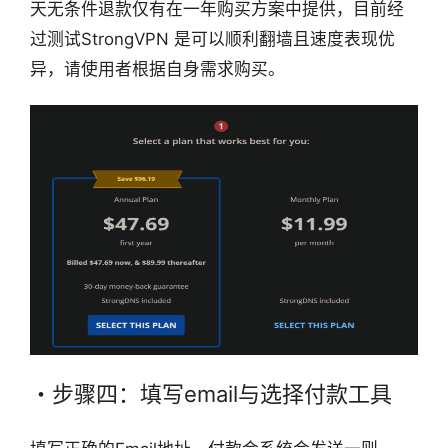
天无条件退款仅有在一年购买方案中提供，目前经
过测试StrongVPN 是可以顺利翻墙且速度表现优
异，请使用者根据自身需求购买。
・步骤四：填写email与选择付款工具