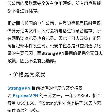
該公司的服務器完全沒有使用硬盤，所有用戶數據
都不會進行儲存。
相对而言我国的电信公司，在登记手机号码时需提
供身分证等文件，同时会将电话进行录音储存、所
有网路浏览纪录也会纪录。因此「日志政策」正是
每当犯罪事件发生时，公安单位总是能查到通联纪
录的主要原因。
而StrongVPN采用的是完全无日志
政策，因此不会有此疑虑。
・价格最为亲民
StrongVPN
目前提供的年度方案价格仅
为
ExpressVPN
的三分之一，一年 US$54，折合
每月 US$4.50。而StrongVPN 也提供了30天内无
条件退款的服务。