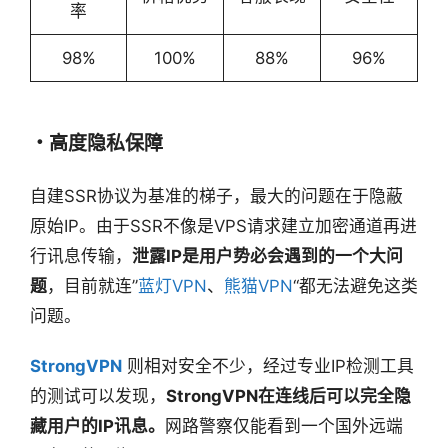
率
98%
100%
88%
96%
・高度隐私保障
自建SSR协议为基准的梯子，最大的问题在于隐蔽
原始IP。由于SSR不像是VPS请求建立加密通道再进
行讯息传输，
泄露IP是用户势必会遇到的一个大问
题
，目前就连”
蓝灯VPN
、
熊猫VPN
“都无法避免这类
问题。
StrongVPN
则相对安全不少，经过专业IP检测工具
的测试可以发现，
StrongVPN在连线后可以完全隐
藏用户的IP讯息。
网路警察仅能看到一个国外远端