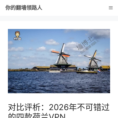
跳
你的翻墙领路人
菜
至
内
单
容
对比评析：2026年不可错过
的四款荷兰VPN