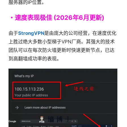
服务器的IP位置。
・速度表现极佳 (2026年6月更新)
由于
StrongVPN
是由庞大的公司经营，在速度优化
上胜过绝大多数小型梯子VPN厂商。其强大的技术
团队可以在每次防火墙更新时快速更新节点，已达
到高翻墙成功率的表现。